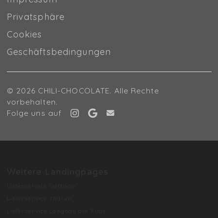
Privatsphäre
Cookies
Geschäftsbedingungen
© 2026 CHILI-CHOCOLATE. Alle Rechte
vorbehalten.
Folge uns auf
Weitere Landingpages
Lieferservice Gattikon
Lieferservice Thalwil
Lieferservice Langnau am Albis