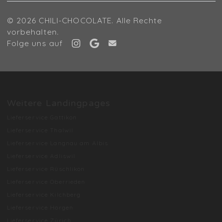
© 2026 CHILI-CHOCOLATE. Alle Rechte
vorbehalten.
Folge uns auf
Weitere Landingpages
Lieferservice Gattikon
Lieferservice Thalwil
Lieferservice Langnau am Albis
Lieferservice Adliswil
Lieferservice Rüschlikon
Lieferservice Oberrieden
Lieferservice Kilchberg
Lieferservice Horgen
Lieferservice Zürich